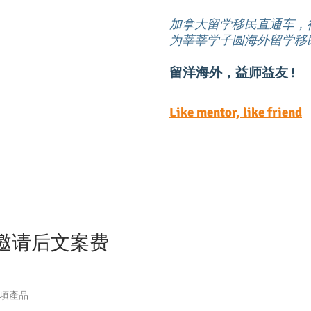
加拿大留学移民直通车，
为莘莘学子圆海外留学移
留洋海外，益师益友 !
Like mentor, like friend
EE定向邀请岗位
TEER 职位清单
预约服务
邀请后文案费
 項產品