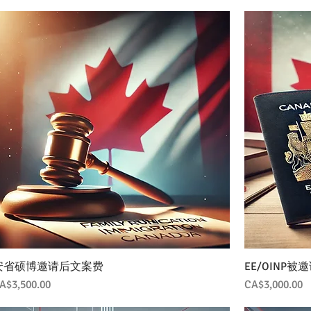
安省硕博邀请后文案费
EE/OINP
價格
價格
A$3,500.00
CA$3,000.00