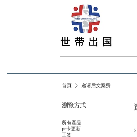
首页
最新资讯
留学
签证
移民
首頁
邀请后文案费
瀏覽方式
所有產品
pr卡更新
5
工签