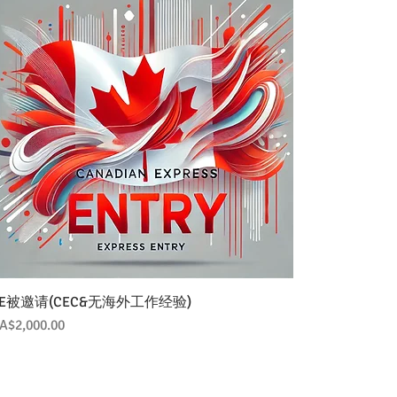
EE被邀请(CEC&无海外工作经验)
價格
A$2,000.00