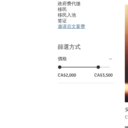
政府费代缴
移民
移民入池
签证
邀请后文案费
篩選方式
價格
CA$2,000
CA$3,500
C