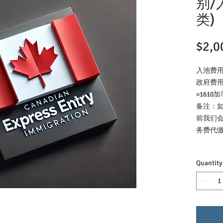
别/
类)
$2,0
入池费
政府费用
=1610
备注：
前我们会
务费代缴
Quantity