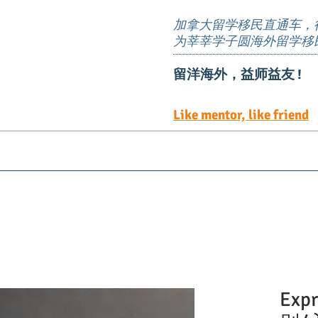
加拿大留学移民直通车，
为莘莘学子圆海外留学移
留洋海外，益师益友 !
Like mentor, like friend
Visa
Immigration
EE定向邀请岗位
TEER 职
Exp