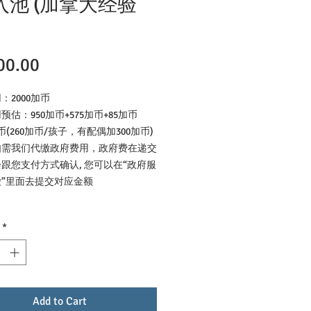
入池 (加拿大经验
Price
00.00
用：
2000
加币
预估：950加币+575加币+85加币
加币(260加币/孩子，有配偶加300加币)
如需我们代缴政府费用，政府费在递交
跟您支付方式确认, 您可以在“政府服
”里面去提交对应金额
*
Add to Cart