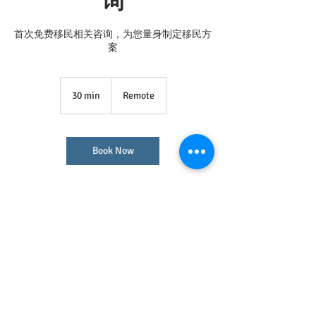
询
首次免费移民相关咨询，为您量身制定移民方
案
30 min
3
Remote
0
m
i
n
Book Now
Contact Details
(647) 955-5878
info@ysyy.ca
675 Cochrane Dr, Markham, Ontario, Canada