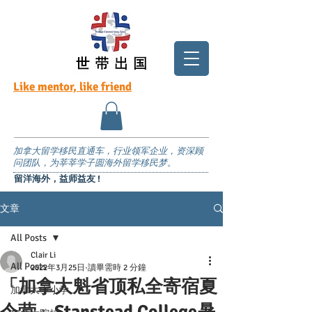
Like mentor, like friend
加拿大留学移民直通车，行业领军企业，资深顾
问团队，为莘莘学子圆海外留学移民梦。
留洋海外，益师益友 !
文章
All Posts
Clair Li
All Posts
2022年3月25日
讀畢需時 2 分鐘
「加拿大魁省顶私全寄宿夏
加拿大中小学
令营」Stanstead College暑