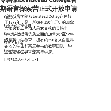
加拿大院校
期语言探索营正式开放申请
加拿大移民资讯
斯坦斯岱学院 (Stanstead College) 创校
加拿大大学
于1872年，是一所拥有150年历史的
加拿
加拿大签证新资讯
大顶尖私立寄宿式男女合校的贵族中
学
，学校提供
优质全面的加拿大7至12年
加拿大入境指南
级精英中学教育
，拥有约250名来自世界
加拿大省提名
各地的学生和高度参与的教职团队，毕
加拿大顶级私立院校
业生遍布世界一流高等学府。
世带加拿大生活小百科