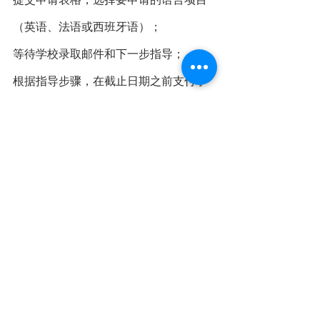
提交申请表格，选择要申请的语言项目
（英语、法语或西班牙语）；
等待学校录取邮件和下一步指导；
根据指导步骤，在截止日期之前支付学
费及提供必需文件；
支付完整学费和提交完整材料后，收拾
行李准备开始一场难忘的夏令营之旅
吧！
申请截止日期：
没有明确的截止日期，招满即止。但是
建议尽早递交申请，方便学生后续办理
签证和缴纳相关费用。