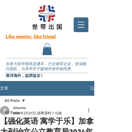
Like mentor, like friend
加拿大留学移民直通车，行业领军企业，资深顾
问团队，为莘莘学子圆海外留学移民梦。
留洋海外，益师益友 !
文章
All Posts
alisonhe
All Posts
2024年2月27日
讀畢需時 7 分鐘
【强化英语 寓学于乐】加拿
加拿大中小学
大列治文公立教育局2024年