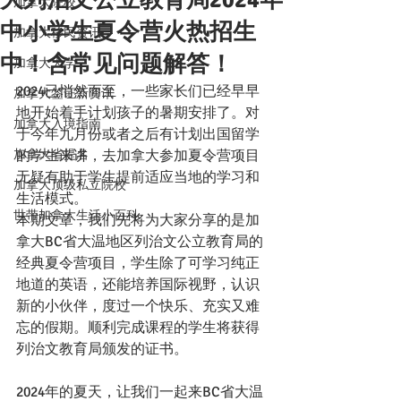
加拿大院校
中小学生夏令营火热招生
加拿大移民资讯
中！含常见问题解答！
加拿大大学
2024已悄然而至，一些家长们已经早早
加拿大签证新资讯
地开始着手计划孩子的暑期安排了。对
加拿大入境指南
于今年九月份或者之后有计划出国留学
加拿大省提名
的学生来讲，去加拿大参加夏令营项目
无疑有助于学生提前适应当地的学习和
加拿大顶级私立院校
生活模式。
世带加拿大生活小百科
本期文章，我们先将为大家分享的是加
拿大BC省大温地区列治文公立教育局的
经典夏令营项目，学生除了可学习纯正
地道的英语，还能培养国际视野，认识
新的小伙伴，度过一个快乐、充实又难
忘的假期。顺利完成课程的学生将获得
列治文教育局颁发的证书。
2024年的夏天，让我们一起来BC省大温