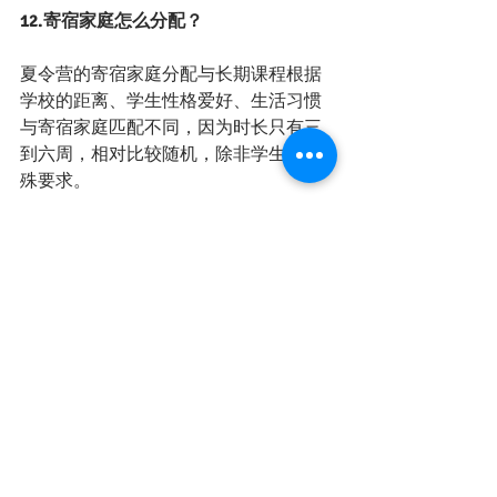
12.寄宿家庭怎么分配？
夏令营的寄宿家庭分配与长期课程根据
学校的距离、学生性格爱好、生活习惯
与寄宿家庭匹配不同，因为时长只有三
到六周，相对比较随机，除非学生有特
殊要求。
教育局会把一共五页的短期寄宿家庭申
请表Student Homestay Profile发给留学
机构或家长填写，需要填写的内容包括
学生的过敏源、性格、生活习惯、对寄
宿家庭的特殊要求和偏好等。请家长或
学生用英文填写后，把寄宿家庭申请表
和机票航班信息发回给RSD国际教育
部。
13.家长陪读在外租房，是否有住宿可以