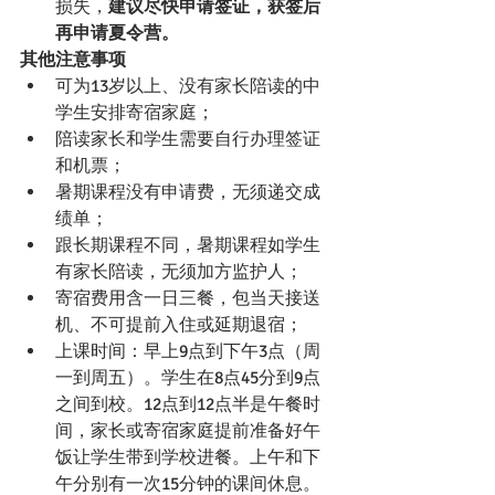
损失，
建议尽快申请签证，获签后
再申请夏令营。
其他注意事项
可为13岁以上、没有家长陪读的中
学生安排寄宿家庭；
陪读家长和学生需要自行办理签证
和机票；
暑期课程没有申请费，无须递交成
绩单；
跟长期课程不同，暑期课程如学生
有家长陪读，无须加方监护人；
寄宿费用含一日三餐，包当天接送
机、不可提前入住或延期退宿；
上课时间：早上9点到下午3点（周
一到周五）。学生在8点45分到9点
之间到校。12点到12点半是午餐时
间，家长或寄宿家庭提前准备好午
饭让学生带到学校进餐。上午和下
午分别有一次15分钟的课间休息。