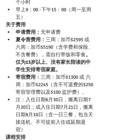
个小时
早上9：00 -下午15：00（周一至周
五）
关于费用
申请费用：
无申请费
夏令营费用：
三周：加币$2595 或 
六周：加币$5190（含学费和保险、
不含餐费），需自行带饭和零食
。
仅为13岁以上、没有家长陪读的中
学生安排寄宿家庭。
寄宿费用：
三周：加币$1300 或 六
周：加币$2245（含不可退费的$250
寄宿管理费以及$100 监护费）。
注：入住日期6月30日，搬离日期7
月20日；或入住日期7月21日，搬离
日期8月10日（含一日三餐，包当天
接送机、不可提前入住或延期退
宿）
课程安排