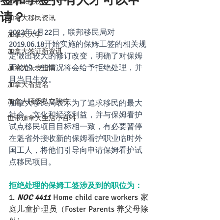
加拿大院校
请？
加拿大移民资讯
2022年4月22日，联邦移民局对
加拿大大学
2019.06.18开始实施的保姆工签的相关规
加拿大签证新资讯
定做出较大的修订改变，明确了对保姆
工签的一些情况将会给予拒绝处理，并
加拿大入境指南
且当日生效。
加拿大省提名
加拿大顶级私立院校
加拿大移民局表示为了追求移民的最大
社会、文化和经济利益，并与保姆看护
世带加拿大生活小百科
试点移民项目目标相一致，有必要暂停
在魁省外接收新的保姆看护职业临时外
国工人，将他们引导向申请保姆看护试
点移民项目。
拒绝处理的保姆工签涉及到的职位为：
1. 
NOC 4411
 Home child care workers 家
庭儿童护理员（Foster Parents 养父母除