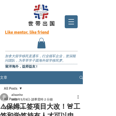
Like mentor, like friend
加拿大留学移民直通车，行业领军企业，资深顾
问团队，为莘莘学子圆海外留学移民梦。
留洋海外，益师益友 !
文章
All Posts
alisonhe
All Posts
2022年5月9日
讀畢需時 2 分鐘
⚠️保姆工签项目大改！🚨工
加拿大中小学
签和学签持有人才可以申