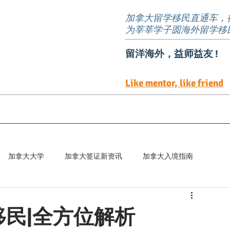
加拿大留学移民直通车，
为莘莘学子圆海外留学移
留洋海外，益师益友 !
Like mentor, like friend
EE定向邀请岗位
TEER 职位清单
预约服务
加拿大大学
加拿大签证新资讯
加拿大入境指南
百科
民|全方位解析