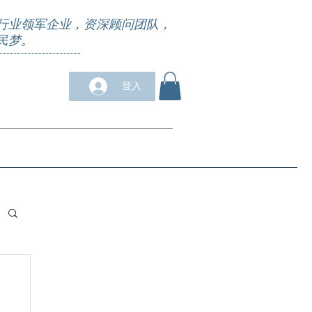
行业领军企业，资深顾问团队，
民梦。
登入
求职培训
合作商户
关于我们
More