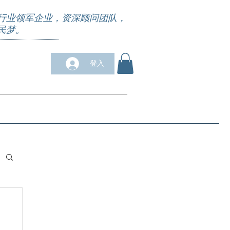
行业领军企业，资深顾问团队，
民梦。
登入
求职培训
合作商户
关于我们
More