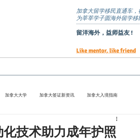
加拿大留学移民直通车，
为莘莘学子圆海外留学移
留洋海外，益师益友 !
Like mentor, like friend
EE定向邀请岗位
TEER 职位清单
预约服务
加拿大大学
加拿大签证新资讯
加拿大入境指南
百科
动化技术助力成年护照