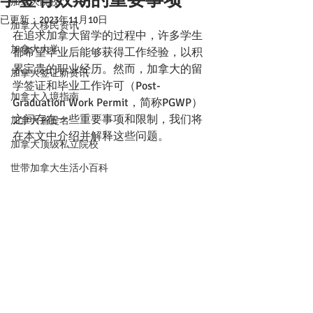
加拿大院校
已更新：
2023年11月10日
加拿大移民资讯
在追求加拿大留学的过程中，许多学生
加拿大大学
都希望毕业后能够获得工作经验，以积
累宝贵的职业经历。然而，加拿大的留
加拿大签证新资讯
学签证和毕业工作许可（Post-
加拿大入境指南
Graduation Work Permit，简称PGWP）
之间存在一些重要事项和限制，我们将
加拿大省提名
在本文中介绍并解释这些问题。
加拿大顶级私立院校
世带加拿大生活小百科