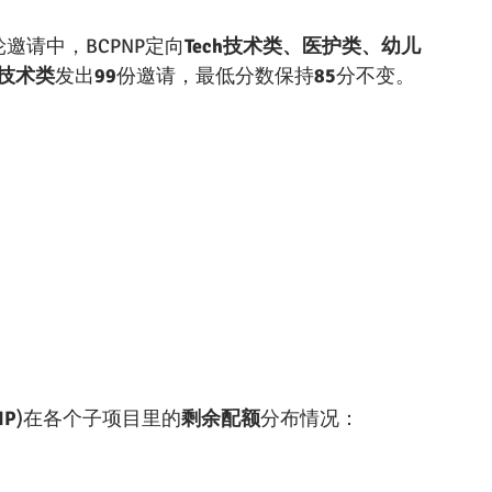
轮邀请中，BCPNP定向
Tech技术类、医护类、幼儿
h技术类
发出
99
份邀请，最低分数保持
85
分不变。
IP
)在各个子项目里的
剩余配额
分布情况：