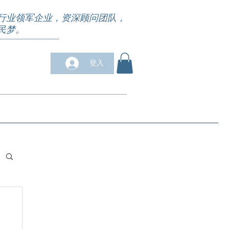
行业领军企业，资深顾问团队，
民梦。
登入
求职培训
合作商户
关于我们
More