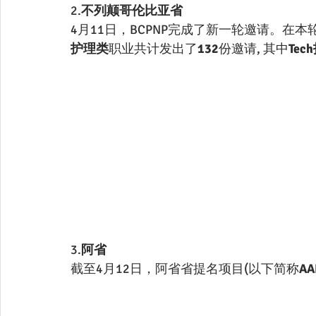
2.
不列颠哥伦比亚省
4月11日，BCPNP完成了新一轮邀请。在本
护理类
职业共计发出了
132
份邀请, 其中
Tec
3.
阿省
截至4月12日，阿省省提名项目(以下简称
AA