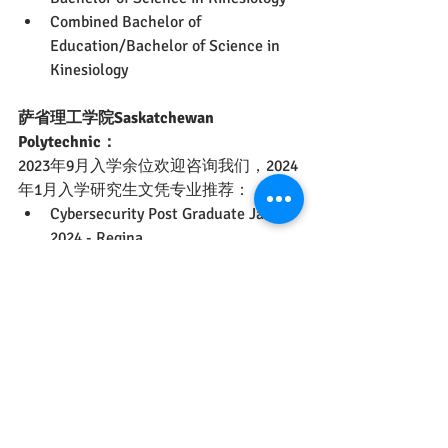
Combined Bachelor of 
Education/Bachelor of Science in 
Kinesiology
萨省理工学院Saskatchewan 
Polytechnic：
2023年9月入学余位欢迎咨询我们，2024
年1月入学研究生文凭专业推荐：
Cybersecurity Post Graduate Jan 
2024 - Regina
Supply Chain Management Post 
Graduate Jan 2024 - Regina
Technology Management Post 
Graduate Sept 2023 - Saskatoon
Project Management Post Graduate 
Jan 2024 - Prince Albert
Hospitality and Tourism 
Management Post Graduate Jan 