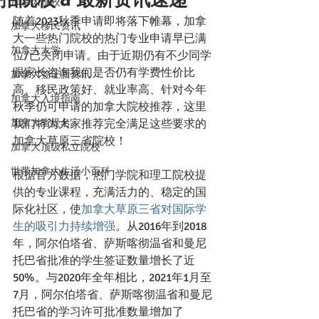
加拿大院校
随着2023秋季申请即将落下帷幕，加拿
加拿大移民资讯
大一些热门院校的热门专业申请早已满
加拿大大学
位/已关闭申请。由于近期仍有不少同学
跟家长咨询我们是否仍有学费性价比
加拿大签证新资讯
高、移民政策好、就业率高、针对今年
加拿大入境指南
秋季仍可申请的加拿大院校推荐，这里
加拿大省提名
我们将为大家推荐完全满足这些要求的
加拿大草原三省院校！
加拿大顶级私立院校
世带加拿大生活小百科
根据官方数据，热门学院和理工院校提
供的专业课程，充满活力的、稳定的国
际化社区，使
加拿大草原三省对国际学
生的吸引力持续增强
。从2016年到2018
年，阿尔伯塔省、萨斯喀彻温省和曼尼
托巴省批准的学生签证数量增长了近
50%。与2020年全年相比，2021年1月至
7月，阿尔伯塔省、萨斯喀彻温省和曼尼
托巴省的学习许可批准数量增加了