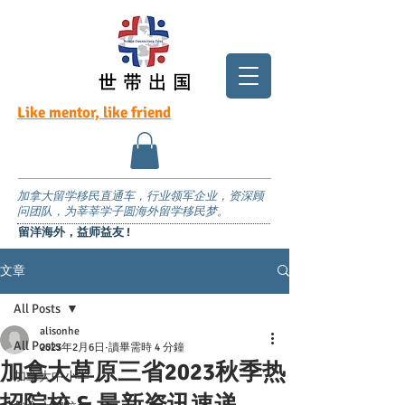
Like mentor, like friend
加拿大留学移民直通车，行业领军企业，资深顾
问团队，为莘莘学子圆海外留学移民梦。
留洋海外，益师益友 !
文章
All Posts
alisonhe
All Posts
2023年2月6日
讀畢需時 4 分鐘
加拿大草原三省2023秋季热
加拿大中小学
招院校 & 最新资讯速递