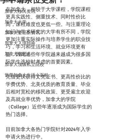
加拿大院校
在加拿大，相较于大学课程，学院课程
加拿大移民资讯
更具实践性、侧重技术、同时性价比
加拿大大学
高，课程难度也更低一些。与注重理论
知识与学术研究的大学有所不同，学院
加拿大签证新资讯
更加注重实际操作与培养学生的职业技
加拿大入境指南
巧，学习和生活环境、就业环境更有
加拿大省提名
益，因此近些年学院越来越成为很多国
际学生选校时考虑的首要因素。
加拿大顶级私立院校
世带加拿大生活小百科
凭借更快获得文凭证书、更高性价比的
学费优势、北美优质的教育质量、毕业
后相对宽松的移民政策、更受雇主欢迎
及高就业率优势，加拿大的学院
（College）近些年逐渐成为国际学生的
热门选择。
目前加拿大各热门学院针对2024年入学
申请火热进行中。