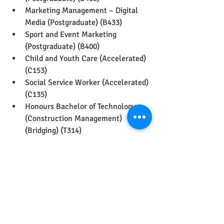
Marketing Management – Digital 
Media (Postgraduate) (B433)
Sport and Event Marketing 
(Postgraduate) (B400)
Child and Youth Care (Accelerated) 
(C153)
Social Service Worker (Accelerated) 
(C135)
Honours Bachelor of Technology 
(Construction Management) 
(Bridging) (T314)
Construction Techniques (T176)
Honours Bachelor of Commerce 
(Culinary Management) (Bridging) 
(H316)
Pre-Health Sciences Pathway to 
Advanced Diplomas and Degrees 
(A108)