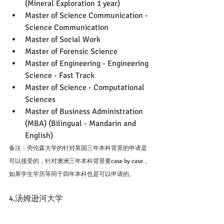
(Mineral Exploration 1 year)
Master of Science Communication - 
Science Communication
Master of Social Work
Master of Forensic Science
Master of Engineering - Engineering 
Science - Fast Track
Master of Science - Computational 
Sciences
Master of Business Administration 
(MBA) (Bilingual - Mandarin and 
English)
备注：劳伦森大学的针对英国三年本科背景的申请是
可以接受的，针对澳洲三年本科背景要case by case，
如果学生学历等同于四年本科也是可以申请的。
4.汤姆逊河大学