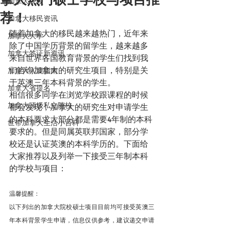
加拿大院校
荐！
加拿大移民资讯
随着加拿大的移民越来越热门，近年来
加拿大大学
除了中国学历背景的留学生，越来越多
加拿大签证新资讯
来自世界各国教育背景的学生们找到我
们咨询加拿大的研究生项目，特别是关
加拿大入境指南
于英澳三年本科背景的学生。
加拿大省提名
相信很多同学在浏览学校跟课程的时候
加拿大顶级私立院校
都会发现，加拿大的研究生对申请学生
的本科要求大部分都是需要4年制的本科
世带加拿大生活小百科
要求的。但是同属英联邦国家，部分学
校还是认证英澳的本科学历的。下面给
大家推荐以及列举一下接受三年制本科
的学校与项目：
温馨提醒：
以下列出的加拿大院校硕士项目目前均可接受英澳三
年本科背景学生申请，信息仅供参考，建议递交申请