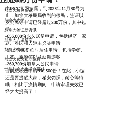
加拿大院校
由IRCC官网披露，到2023年11月30号为
加拿大移民资讯
止，加拿大移民局收到的移民，签证以
加拿大大学
及公民等申请已经超过200万份，其中包
括：
加拿大签证新资讯
-653,000份永久居留申请，包括经济、家
加拿大入境指南
庭、难民和人道主义类申请
加拿大省提名
-1,117,000份临时居住申请，包括学签、
工签、旅游签以及延期游客
加拿大顶级私立院校
-269,700份加拿大公民申请
世带加拿大生活小百科
目前总积压申请890,300份！在此，小编
还是要提醒大家，稍安勿躁，耐心等待
哦！相比于疫情期间，申请审理失效已
经大大提高了！