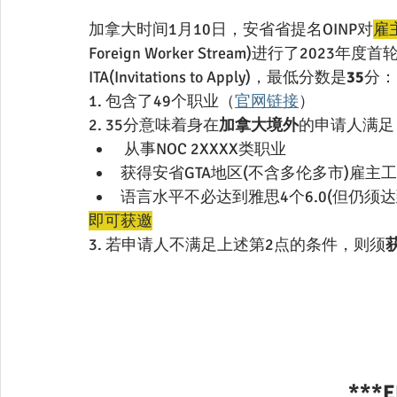
加拿大时间1月10日，安省省提名OINP对
雇
Foreign Worker Stream)进行了20
ITA(Invitations to Apply)，最低分数是
35
分：
1. 包含了49个职业（
官网链接
）
2. 35分意味着身在
加拿大境外
的申请人满足
 从事NOC 2XXXX类职业
获得安省GTA地区(不含多伦多市)雇主工作
语言水平不必达到雅思4个6.0(但仍须达到
即可获邀
3. 若申请人不满足上述第2点的条件，则须
***