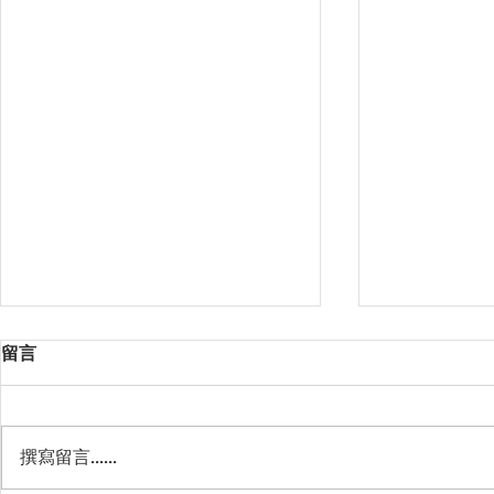
留言
阿省新移民
撰寫留言......