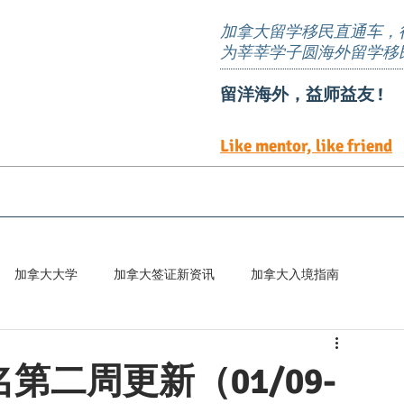
加拿大留学移民直通车，
为莘莘学子圆海外留学移
留洋海外，益师益友 !
Like mentor, like friend
EE定向邀请岗位
TEER 职位清单
预约服务
加拿大大学
加拿大签证新资讯
加拿大入境指南
百科
第二周更新（01/09-