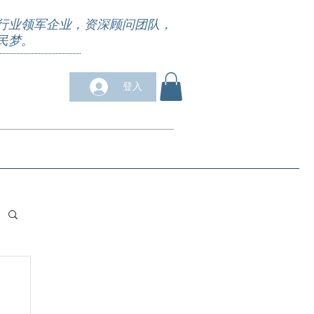
行业领军企业，资深顾问团队，
民梦。
登入
求职培训
合作商户
关于我们
More