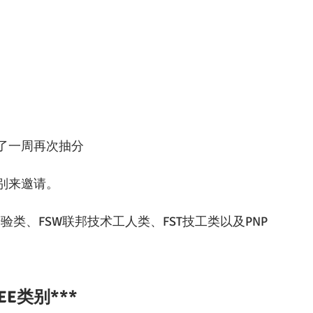
2023年1月18日，EE快‮通速‬道抽分，仅仅过‮一了‬周再‮抽次‬分‮
别来邀请。
EE类别***