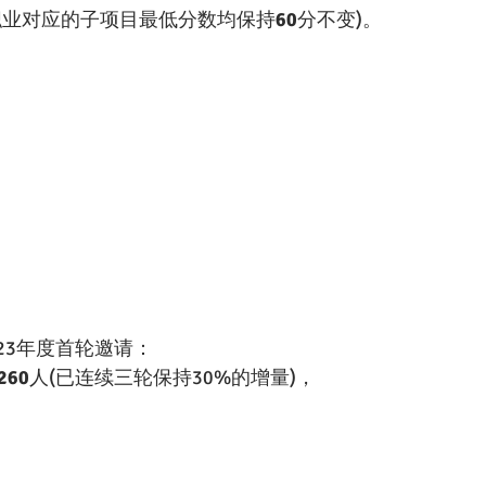
职业对应的子项目最低分数均保持
60
分不变)。
023年度首轮邀请：
260
人(已连续三轮保持30%的增量)，