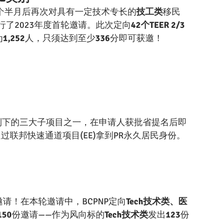
三个半月后再次对具有一定技术专长的
技工类
移民
进行了2023年度首轮邀请。此次定向
42个TEER 2/3
为
1,252
人，只须达到至少
336
分即可获邀！
别下的三大子项目之一，在申请人获批省提名后即
过联邦快速通道项目(EE)拿到PR永久居民身份。
邀请！在本轮邀请中，BCPNP定向
Tech技术类、医
150
份邀请——作为风向标的
Tech技术类
发出
123
份