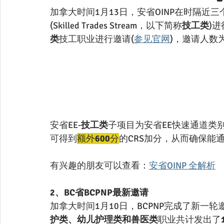
加拿大时间1月13日，安省OINP在时隔近
(Skilled Trades Stream，以下简称
技工类
)
类
技工职业进行邀请(
参见官网
)，邀请人数
安省EE-
技工类
子项目为安省EE快速通道类
可得到
额外
600
分
的CRS加分，从而确保能通
有兴趣的朋友可以查看：
安省OINP 全解析
2、BC省BCPNP最新邀请
加拿大时间1月10日，BCPNP完成了新一轮
护类、幼儿护理类和兽医类
职业共计发出了