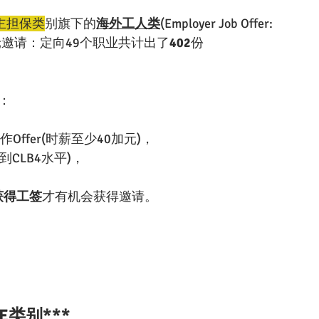
主担保类
别旗下的
海外工人类
(Employer Job Offer: 
23年度首轮邀请：定向49个职业共计出了
402
份
：
Offer(时薪至少40加元)，
CLB4水平)，
获得工签
才有机会获得邀请。
EE类别***