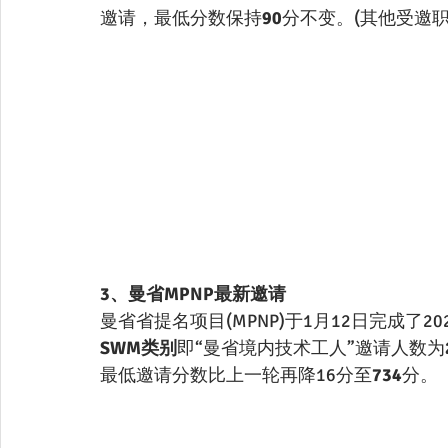
邀请，最低分数保持
90
分不变。(其他受邀
3、曼省MPNP最新邀请
曼省省提名项目(MPNP)于1月12日完成了2
SWM类别
即“曼省境内技术工人”邀请人数为
最低邀请分数比上一轮再降16分至
734
分。