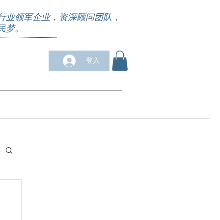
行业领军企业，资深顾问团队，
民梦。
登入
求职培训
合作商户
关于我们
More