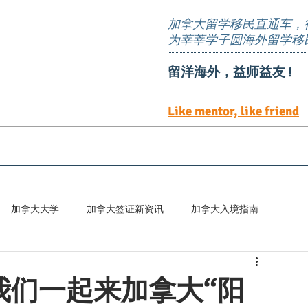
加拿大留学移民直通车，
为莘莘学子圆海外留学移
留洋海外，益师益友 !
Like mentor, like friend
EE定向邀请岗位
TEER 职位清单
预约服务
加拿大大学
加拿大签证新资讯
加拿大入境指南
百科
让我们一起来加拿大“阳