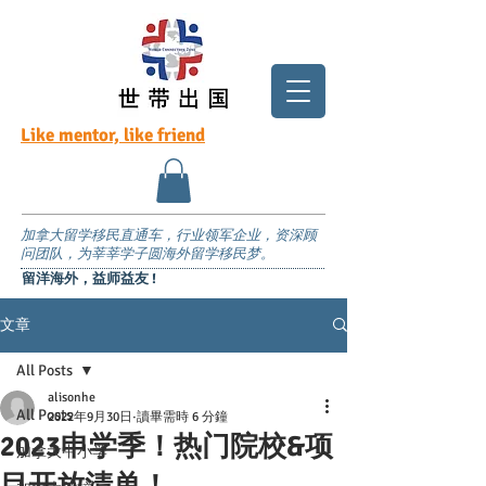
Like mentor, like friend
加拿大留学移民直通车，行业领军企业，资深顾
问团队，为莘莘学子圆海外留学移民梦。
留洋海外，益师益友 !
文章
All Posts
alisonhe
All Posts
2022年9月30日
讀畢需時 6 分鐘
2023申学季！热门院校&项
加拿大中小学
目开放清单！