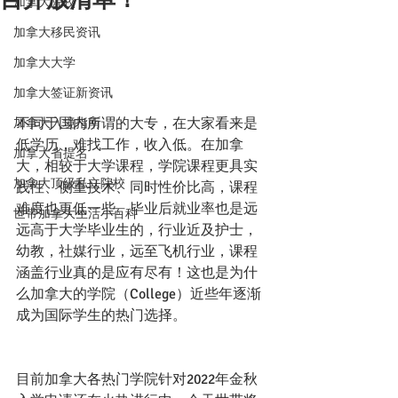
加拿大院校
加拿大移民资讯
加拿大大学
加拿大签证新资讯
不同于国内所谓的大专，在大家看来是
加拿大入境指南
低学历，难找工作，收入低。在加拿
加拿大省提名
大，相较于大学课程，学院课程更具实
加拿大顶级私立院校
践性、侧重技术、同时性价比高，课程
难度也更低一些。毕业后就业率也是远
世带加拿大生活小百科
远高于大学毕业生的，行业近及护士，
幼教，社媒行业，远至飞机行业，课程
涵盖行业真的是应有尽有！这也是为什
么加拿大的学院（College）近些年逐渐
成为国际学生的热门选择。
目前加拿大各热门学院针对2022年金秋