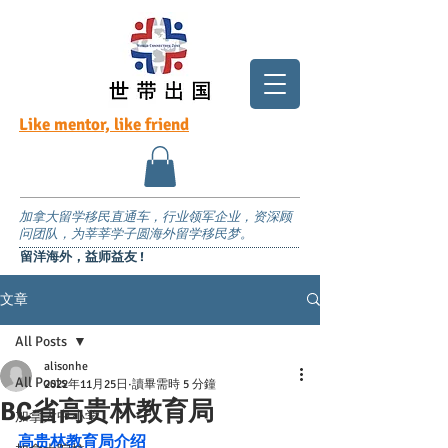
Like mentor, like friend
加拿大留学移民直通车，行业领军企业，资深顾
问团队，为莘莘学子圆海外留学移民梦。
留洋海外，益师益友 !
文章
All Posts
alisonhe
All Posts
2022年11月25日
讀畢需時 5 分鐘
BC省高贵林教育局
加拿大中小学
高贵林教育局介绍