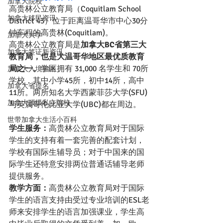
加拿大院校
高贵林公立教育局（Coquitlam School 
加拿大移民资讯
District 43）位于距离温哥华市中心30分
钟车程的高贵林(Coquitlam)。
加拿大大学
高贵林公立教育局是
加拿大BC省第三大
加拿大签证新资讯
教育局，也是大温哥华地区最优质教育
局之一。
学区拥有 31,000 名学生和 70所
加拿大入境指南
学校，其中小学45所，初中14所，高中
加拿大省提名
11所。两所知名大学西蒙菲莎大学(SFU)
加拿大顶级私立院校
与英属哥伦比亚大学(UBC)都在周边。
世带加拿大生活小百科
学生服务：
高贵林公立教育局对于国际
学生的支持有着一套完善的配套计划，
学校有国际生辅导员；对于中国来的国
际学生还特意安排两位普通话辅导老师
提供服务。
教学方面：
高贵林公立教育局对于国际
学生的语言支持由受过专业培训的ESL老
师来安排学生的语言加强课业，学生高