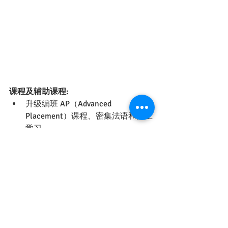
课程及辅助课程:
升级编班 AP（Advanced 
Placement）课程、密集法语和网上
学习
音乐与戏剧制作、表演舞蹈、爵士
乐、古典和现代管乐队，以及合唱
团
语言课程包括国语、西班牙语、法
语和德语简介
网上出版和学校报纸
龙舟队、高尔夫球和网球
水中运动、羽毛球、篮球、曲棍