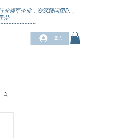
行业领军企业，资深顾问团队，
民梦。
登入
求职培训
合作商户
关于我们
More