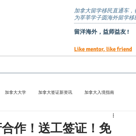
加拿大留学移民直通车，
为莘莘学子圆海外留学移
留洋海外，益师益友 !
Like mentor, like friend
EE定向邀请岗位
TEER 职位清单
预约服务
加拿大大学
加拿大签证新资讯
加拿大入境指南
百科
BC政府合作！送工签证！免