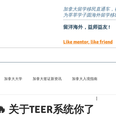
加拿大留学移民直通车，
为莘莘学子圆海外留学移
留洋海外，益师益友 !
Like mentor, like friend
EE定向邀请岗位
TEER 职位清单
预约服务
加拿大大学
加拿大签证新资讯
加拿大入境指南
百科
🔥 关于TEER系统你了