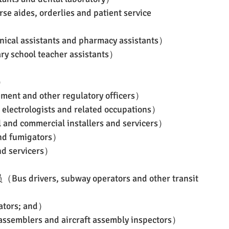
orderlies and patient service 
ssistants and pharmacy assistants）
chool teacher assistants）
s）
nd other regulatory officers）
ologists and related occupations）
mmercial installers and servicers）
 fumigators）
 servicers）
）
s, subway operators and other transit 
ors; and）
rs and aircraft assembly inspectors）