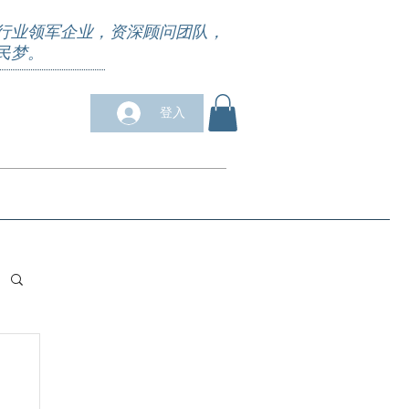
行业领军企业，资深顾问团队，
民梦。
登入
求职培训
合作商户
关于我们
More