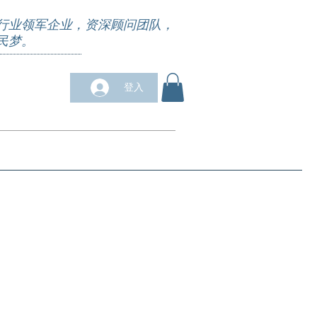
行业领军企业，资深顾问团队，
民梦。
登入
求职培训
合作商户
关于我们
More