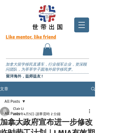
Like mentor, like friend
加拿大留学移民直通车，行业领军企业，资深顾
问团队，为莘莘学子圆海外留学移民梦。
留洋海外，益师益友 !
文章
All Posts
Clair Li
All Posts
2022年4月5日
讀畢需時 2 分鐘
加拿大政府宣布进一步修改
加拿大中小学
临时劳工计划｜LMIA有效期