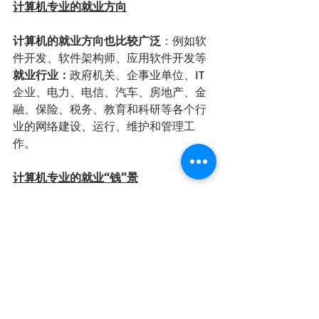
计算机专业的就业方向
计算机的就业方向也比较广泛
：例如软
件开发、软件架构师、应用软件开发等
就业行业：
政府机关、企事业单位、IT
企业、电力、电信、汽车、房地产、金
融、保险、税务、教育和科研等各个行
业的网络建设、运行、维护和管理工
作。
计算机专业的就业“钱”景
据调查显示，在国内最有“钱景”的几个
专业都和计算机科学有一定的挂钩。加
拿大计算机本科毕业生的年薪排在各大
高薪职业的前5名，年薪在6万加币左
右，比其他专业都高。
对计算机行业有热忱的同学们，则需要
选择计算机实力强大的学校进行系统性