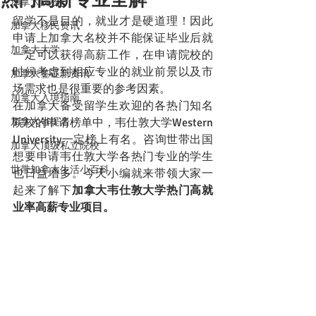
加拿大院校
留学不是目的，就业才是硬道理！因此
加拿大移民资讯
申请上加拿大名校并不能保证毕业后就
加拿大大学
一定可以获得高薪工作，在申请院校的
时候考虑到相应专业的就业前景以及市
加拿大签证新资讯
场需求也是很重要的参考因素。
加拿大入境指南
在加拿大备受留学生欢迎的各热门知名
加拿大省提名
院校的申请榜单中，韦仕敦大学Western 
University一定榜上有名。咨询世带出国
加拿大顶级私立院校
想要申请韦仕敦大学各热门专业的学生
世带加拿大生活小百科
也日益增多。今天小编就来带领大家一
起来了解下
加拿大韦仕敦大学热门高就
业率高薪专业项目。