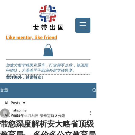
Like mentor, like friend
加拿大留学移民直通车，行业领军企业，资深顾
问团队，为莘莘学子圆海外留学移民梦。
留洋海外，益师益友 !
文章
All Posts
alisonhe
All Posts
2022年11月21日
讀畢需時 2 分鐘
带您深度解析安大略省顶级
加拿大中小学
教育局 -- 多伦多公立教育局