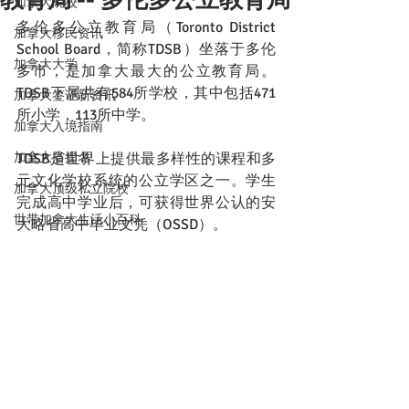
加拿大院校
多伦多公立教育局（Toronto District 
加拿大移民资讯
School Board，简称TDSB）坐落于多伦
加拿大大学
多市，是加拿大最大的公立教育局。
TDSB下属共有584所学校，其中包括471
加拿大签证新资讯
所小学，113所中学。
加拿大入境指南
加拿大省提名
TDSB是世界上提供最多样性的课程和多
元文化学校系统的公立学区之一。学生
加拿大顶级私立院校
完成高中学业后，可获得世界公认的安
世带加拿大生活小百科
大略省高中毕业文凭（OSSD）。