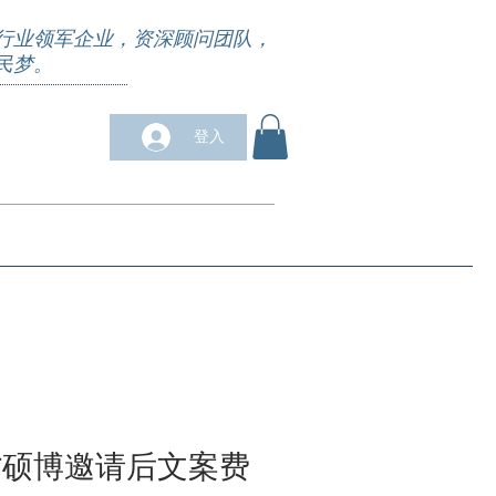
行业领军企业，资深顾问团队，
民梦。
登入
求职培训
合作商户
关于我们
More
省硕博邀请后文案费