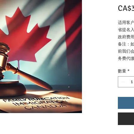
CA$3
适用客
省提名
政府费用预
备注：
前我们会
务费代缴
數量
*