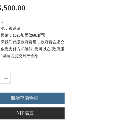
,500.00
價
格
户：
入池，被邀请
估：1525加币(260加币)
如需我们代缴政府费用，政府费在递交
跟您支付方式确认, 您可以在“政府服
”里面去提交对应金额
新增至購物車
立即購買