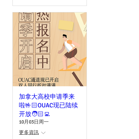
加拿大高校申请季来
啦🤟🏻OUAC现已陆续
开放🧑🏻‍💻
10月03日周一
更多資訊